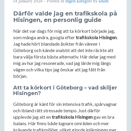
14 January 2026
- Posted in
Ingen kategori
by
adam
Därför valde jag en trafikskola på
Hisingen, en personlig guide
När det var dags för mig att ta körkort började jag,
som många andra, googla efter
trafikskola Hisingen
.
Jag hade hört blandade åsikter från vänner i
Göteborg och kände snabbt att det inte räckte att
bara välja första bästa alternativ. Här delar jag med
mig av hur jag resonerade, vad jag lärde mig längs
vägen och vilka tips jag önskar att jag fått från
början.
Att ta körkort i Göteborg – vad skiljer
Hisingen?
Göteborg är känt för sin intensiva trafik, spårvagnar
och ibland rätt stressade tempo. Just därför
upplevde jag att en
trafikskola Hisingen
gav en bra
balans. Här finns både lugnare områden och mer
krävande trafikmiljöer, vilket gjorde inlärningen mer